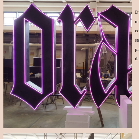
Du
un
co
st
pa
do